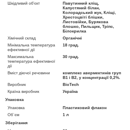
Шкідливий об'єкт
Павутинний кліщ,
Капустяний білан,
Колорадський жук, Кліщі,
Хрестоцвіті блішки,
Листовійки, Бурякова
блошко, Пильщик, Тріпс,
Білокрилка
Хімічний склад
Органічні
Мінімальна температура
18 град.
ефективної дії
Максимальна
30 град.
температура ефективної
дії
Вміст діючої речовини
комплекс авермектинів груп
B1 і B2, у концентрації 0,2%.
Виробник
BioTech
Країна виробник
Україна
Упаковка
Упаковка
Пластиковий флакон
Об`єм
1 л
Зберігання