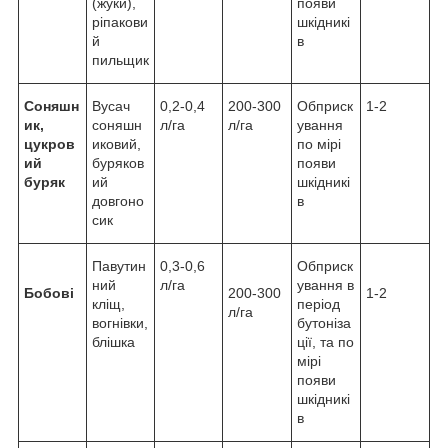
(жуки),
появи
ріпакови
шкідникі
й
в
пильщик
Соняшн
Вусач
0,2-0,4
200-300
Обприск
1-2
ик,
соняшн
л/га
л/га
ування
цукров
иковий,
по мірі
ий
буряков
появи
буряк
ий
шкідникі
довгоно
в
сик
Павутин
0,3-0,6
Обприск
ний
л/га
ування в
Бобові
200-300
1-2
кліщ,
період
л/га
вогнівки,
бутоніза
блішка
ції, та по
мірі
появи
шкідникі
в