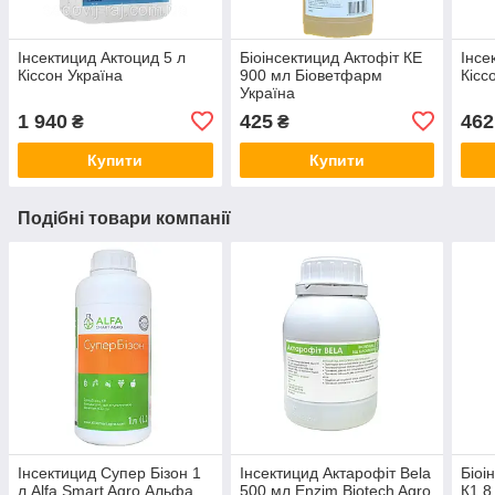
Інсектицид Актоцид 5 л
Біоінсектицид Актофіт КЕ
Інсе
Кіссон Україна
900 мл Біоветфарм
Кісс
Україна
1 940
425
462
₴
₴
Купити
Купити
Подібні товари компанії
Інсектицид Супер Бізон 1
Інсектицид Актарофіт Bela
Біоі
л Alfa Smart Agro Альфа
500 мл Enzim Biotech Agro
К1.8