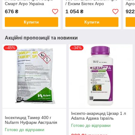
Смарт Агро Україна
/ Ензим Біотех Агро
Agro
Україна
Укра
676
1 054
922
₴
₴
Купити
Купити
Акційні пропозиції та новинки
–45%
–34%
Інсекто-акарицид Цезар 1 л
Інсектицид Тамер 400 г
Adama Адама Ізраїль
Nufarm Нуфарм Австралія
Готово до відправки
Готово до відправки