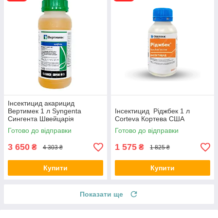
Інсектицид акарицид
Вертимек 1 л Syngenta
Інсектицид Ріджбек 1 л
Сингента Швейцарія
Corteva Кортева США
Готово до відправки
Готово до відправки
3 650
1 575
₴
₴
4 303 ₴
1 825 ₴
Купити
Купити
Показати ще