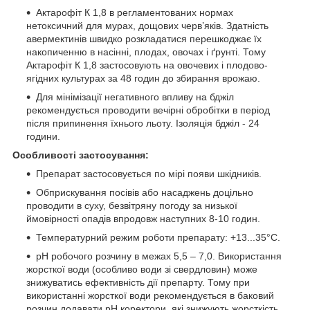
Актарофіт К 1,8 в регламентованих нормах
нетоксичний для мурах, дощових черв’яків. Здатність
авермектинів швидко розкладатися перешкоджає їх
накопиченню в насінні, плодах, овочах і ґрунті. Тому
Актарофіт К 1,8 застосовують на овочевих і плодово-
ягідних культурах за 48 годин до збирання врожаю.
Для мінімізації негативного впливу на бджіл
рекомендується проводити вечірні обробітки в період
після припинення їхнього льоту. Ізоляція бджіл - 24
години.
Особливості застосування:
Препарат застосовується по мірі появи шкідників.
Обприскування посівів або насаджень доцільно
проводити в суху, безвітряну погоду за низької
ймовірності опадів впродовж наступних 8-10 годин.
Температурний режим роботи препарату: +13...35°С.
рН робочого розчину в межах 5,5 – 7,0. Використання
жорсткої води (особливо води зі свердловин) може
знижуватись ефективність дії препарту. Тому при
використанні жорсткої води рекомендується в баковий
розчин додавати рН коректори, які знижують жорсткість