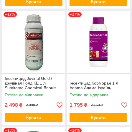
Купити
Купити
–17%
–17%
Інсектицид Juvinal Gold /
Джувінал Голд КЕ 1 л
Інсектицид Корморан 1 л
Sumitomo Chemical Японія
Аdama Адама Ізраїль
Готово до відправки
Готово до відправки
2 498
1 795
₴
₴
2 998 ₴
2 150 ₴
Купити
Купити
–15%
–14%