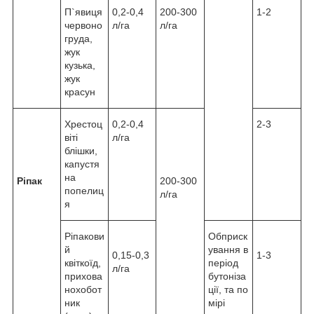
П`явиця
0,2-0,4
200-300
1-2
червоно
л/га
л/га
груда,
жук
кузька,
жук
красун
Хрестоц
0,2-0,4
2-3
віті
л/га
блішки,
капустя
на
Ріпак
200-300
попелиц
л/га
я
Ріпакови
Обприск
й
ування в
0,15-0,3
1-3
квіткоїд,
період
л/га
прихова
бутоніза
нохобот
ції, та по
ник
мірі