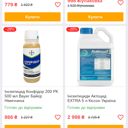
998
₴/упаковка
779
₴
1 422 ₴
1 520 ₴/упаковка
Купити
Купити
–29%
–20%
Інсектицид Конфідор 200 РК
500 мл Bayer Байєр
Інсектициди Актоцид
Німеччина
EXTRA 5 л Кіссон Україна
Готово до відправки
Готово до відправки
866
2 998
₴
₴
1 227 ₴
3 725 ₴