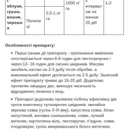
і:
з
1000 л/
1-2
яблуня,
інтервал
га
груша,
ом не
0,5-1 л/
вишня,
менше
га
Попели
черешн
20 діб
ці
я
Особливості препарату:
Перші ознаки дії препарату - припинення живлення
спостерігаються через 6-8 годин для листогризучих і
через 12- 16 годин для сисних шкідників. Масова
загибель настає на 2-3 добу після обробки, а
максимальний ефект досягається на 2-5 добу. Захисний
ефект препарату триває до 15-20 діб. Додатково
проявляє овіцидну дію, зменшує чисельність
відроджених личинок з яєць.
Препарат додатково проявляє побічну ефективну дію
проти комплексу лускокрилих шкідників: звичайна
зернова совка (гусінь ІІ-ІІІ віку), капустяна совка, білан
капустяний, вогнівка соняшникова, совки, лучний
метелик, картопляна міль, листокрутки, п’ядуни, совки,
плодожерки, гусінь американського білого метелика.