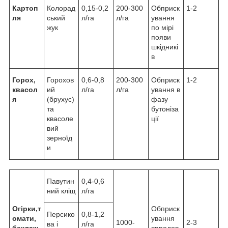
Картоп
Колорад
0,15-0,2
200-300
Обприск
1-2
ля
ський
л/га
л/га
ування
жук
по мірі
появи
шкідникі
в
Горох,
Горохов
0,6-0,8
200-300
Обприск
1-2
квасол
ий
л/га
л/га
ування в
я
(брухус)
фазу
та
бутоніза
квасоле
ції
вий
зерноїд
и
Павутин
0,4-0,6
ний кліщ
л/га
Огірки,т
Обприск
Персико
0,8-1,2
омати,
ування
1000-
2-3
ва і
л/га