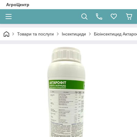
АгроЦентр
Товари та послуги
Інсектициди
Біоінсектицид Актароф