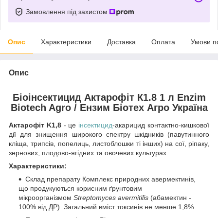
Замовлення під захистом
Опис
Характеристики
Доставка
Оплата
Умови п
Опис
Біоінсектицид Актарофіт К1.8 1 л Enzim
Biotech Agro / Ензим Біотех Агро Україна
Актарофіт K1,8
- це
інсектицид
-акарицид контактно-кишкової
дії для знищення широкого спектру шкідників (павутинного
кліща, трипсів, попелиць, листоблошки ті інших) на сої, ріпаку,
зернових, плодово-ягідних та овочевих культурах.
Характеристики:
Склад препарату Комплекс природних авермектинів,
що продукуються корисним ґрунтовим
мікроорганізмом
Streptomyces avermitilis
(абамектин -
100% від ДР). Загальний вміст токсинів не менше 1,8%