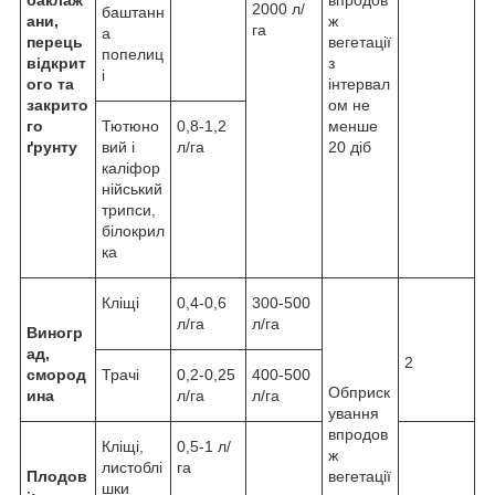
баклаж
впродов
2000 л/
баштанн
ани,
ж
га
а
перець
вегетації
попелиц
відкрит
з
і
ого та
інтервал
закрито
ом не
го
Тютюно
0,8-1,2
менше
ґрунту
вий і
л/га
20 діб
каліфор
нійський
трипси,
білокрил
ка
Кліщі
0,4-0,6
300-500
л/га
л/га
Виногр
ад,
2
смород
Трачі
0,2-0,25
400-500
Обприск
ина
л/га
л/га
ування
впродов
Кліщі,
0,5-1 л/
ж
листоблі
га
Плодов
вегетації
шки