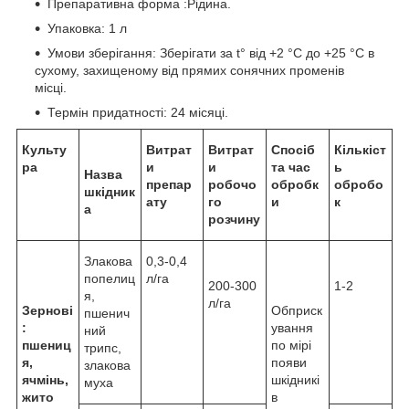
Препаративна форма :Рідина.
Упаковка: 1 л
Умови зберігання: Зберігати за t° від +2 °С до +25 °С в
сухому, захищеному від прямих сонячних променів
місці.
Термін придатності: 24 місяці.
Культу
Витрат
Витрат
Спосіб
Кількіст
ра
и
и
та час
ь
Назва
препар
робочо
обробк
обробо
шкідник
ату
го
и
к
а
розчину
Злакова
0,3-0,4
попелиц
л/га
200-300
1-2
я,
л/га
Зернові
Обприск
пшенич
:
ування
ний
пшениц
по мірі
трипс,
я,
появи
злакова
ячмінь,
шкідникі
муха
жито
в