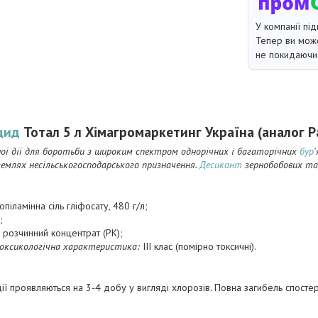
У компанії під
Тепер ви може
не покидаючи 
цид
Тотал 5 л Хімагромаркетинг Україна (аналог Р
ної дії для боротьби з широким спектром однорічних і багаторічних
бур
 землях несільськогосподарського призначення.
Десикант
зернобобових та
піламінна сіль гліфосату, 480 г/л;
;
розчинний концентрат (РК);
оксикологічна характеристика:
ІІІ клас (помірно токсичні).
ії проявляються на 3-4 добу у вигляді хлорозів. Повна загибель спостер