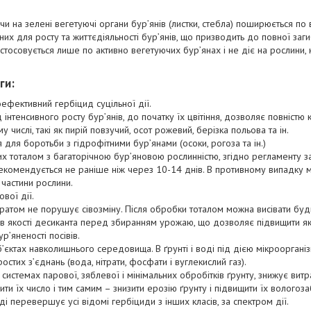
и на зелені вегетуючі органи бур’янів (листки, стебла) поширюється по
них для росту та життєдіяльності бур’янів, що призводить до повної загиб
стосовується лише по активно вегетуючих бур’янах і не діє на рослини, к
ги:
ефективний гербіцид суцільної дії.
 інтенсивного росту бур’янів, до початку їх цвітіння, дозволяє повністю 
му числі, такі як пирій повзучий, осот рожевий, берізка польова та ін.
для боротьби з гідрофітними бур’янами (осоки, рогоза та ін.)
 тоталом з багаторічною бур’яновою рослинністю, згідно регламенту за
екомендується не раніше ніж через 10-14 днів. В противному випадку 
 частини рослини.
вої дії.
атом не порушує сівозміну. Після обробки тоталом можна висівати будь-
в якості десиканта перед збиранням урожаю, що дозволяє підвищити які
р’яненості посівів.
’єктах навколишнього середовища. В ґрунті і воді під дією мікроорганізм
остих з’єднань (вода, нітрати, фосфати і вуглекислий газ).
 системах парової, зяблевої і мінімальних обробітків ґрунту, знижує вит
ти їх число і тим самим – знизити ерозію ґрунту і підвищити їх вологоз
оді перевершує усі відомі гербіциди з інших класів, за спектром дії.