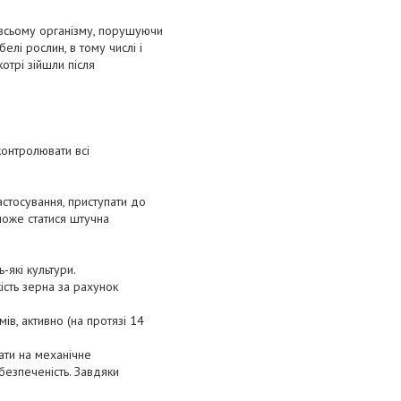
 всьому організму, порушуючи
елі рослин, в тому числі і
отрі зійшли після
контролювати всі
стосування, приступати до
може статися штучна
які культури.
сть зерна за рахунок
ів, активно (на протязі 14
рати на механічне
абезпеченість. Завдяки