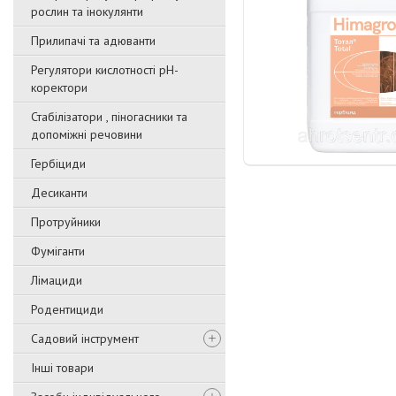
рослин та інокулянти
Прилипачі та адюванти
Регулятори кислотності pН-
коректори
Стабілізатори , піногасники та
допоміжні речовини
Гербіциди
Десиканти
Протруйники
Фуміганти
Лімациди
Родентициди
Садовий інструмент
Інші товари