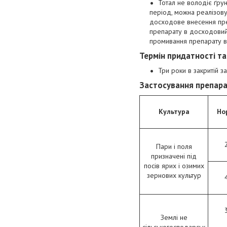
Тотал не володіє ґрунт
період, можна реалізову
досходове внесення преп
препарату в досходовий 
промивання препарату в 
Термін придатності та
Три роки в закритій з
Застосування препара
Культура
Но
Пари і поля
призначені під
посів ярих і озимих
зернових культур
Землі не