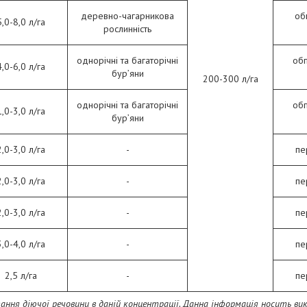
деревно-чагарникова
об
5,0-8,0 л/га
рослинність
однорічні та багаторічні
обп
4,0-6,0 л/га
бур’яни
200-300 л/га
однорічні та багаторічні
обп
1,0-3,0 л/га
бур’яни
2,0-3,0 л/га
-
пе
2,0-3,0 л/га
-
пе
2,0-3,0 л/га
-
пе
3,0-4,0 л/га
-
пе
2,5 л/га
-
пе
ання діючої речовини в даній концентрації. Данна iнформацiя носить 