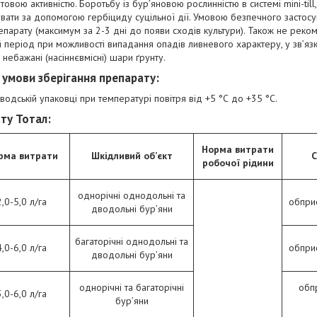
овою активністю. Боротьбу із бур’яновою рослинністю в системі mini-till,
вати за допомогою гербіциду суцільної дії. Умовою безпечного застосу
арату (максимум за 2-3 дні до появи сходів культури). Також не реко
період при можливості випадання опадів ливневого характеру, у зв’яз
небажані (насіннєвмісні) шари ґрунту.
 умови зберігання препарату:
аводській упаковці при температурі повітря від +5 °С до +35 °С.
ту Тотал:
Норма витрати
рма витрати
Шкідливий об’єкт
С
робочої рідини
однорічні однодольні та
2,0-5,0 л/га
обприс
дводольні бур’яни
багаторічні однодольні та
4,0-6,0 л/га
обприс
дводольні бур’яни
однорічні та багаторічні
обп
3,0-6,0 л/га
бур’яни