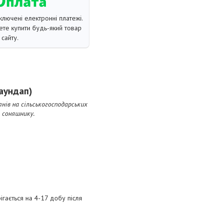
ключені електронні платежі.
те купити будь-який товар
сайту.
аундап)
'янів на сільськогосподарських
 соняшнику.
ігається на 4-17 добу після