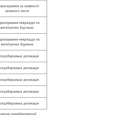
прискування за наявності
зеленого листя
рискування міжряддя по
вегетуючих бур’янах
рискування міжряддя по
вегетуючих бурянах
редзбиральна десикація
редзбиральна десикація
редзбиральна десикація
редзбиральна десикація
редзбиральна десикація
виключно ознайомлюючий