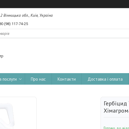
, 2 Вінницька обл., Київ, Україна
80 (98) 117-74-25
тр
а послуги
Про нас
Контакти
Доставка і оплата
Гербіцид 
Хімагром
Готово до від