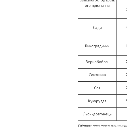
сільськогосподарськ
ого признання
Сади
Виноградники
Зернобобові
Соняшник
Соя
Кукурудза
Льон-довгунець
Світова практика використ