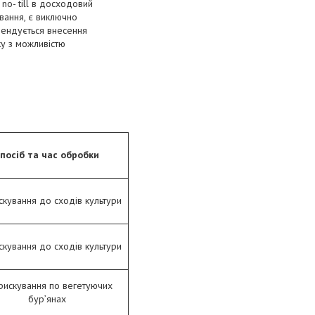
 no- till в досходовий
вання, є виключно
мендується внесення
ку з можливістю
посіб та час обробки
кування до сходів культури
кування до сходів культури
рискування по вегетуючих
бур’янах