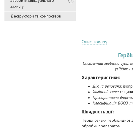
Засоби індивідуального
захисту
Деструктори та компостери
Опис товару
Гербі
Системний гербіцид суціль
угіддях і
Характеристики
:
Діюча речовина:
ізопро
Хімічний клас:
гліцини
Препаративна форма:
Класифікація ВООЗ, т
Швидкість дії:
Перші ознаки гербіцидної д
обробки препаратом.