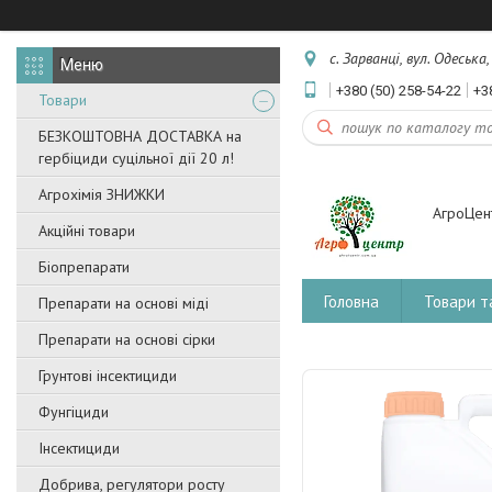
с. Зарванці, вул. Одеська
+380 (50) 258-54-22
+3
Товари
БЕЗКОШТОВНА ДОСТАВКА на
гербіциди суцільної дії 20 л!
Агрохімія ЗНИЖКИ
АгроЦен
Акційні товари
Біопрепарати
Головна
Товари т
Препарати на основі міді
Препарати на основі сірки
Грунтові інсектициди
Фунгіциди
Інсектициди
Добрива, регулятори росту