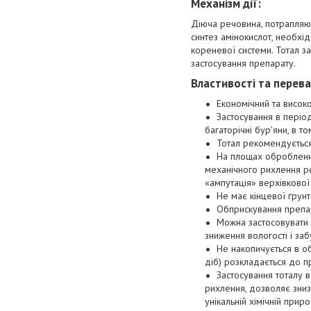
Механізм дії:
Діюча речовина, потрапляюч
синтез амінокислот, необхід
кореневої системи. Тотал за
застосування препарату.
Властивості та перева
Економічний та високо
Застосування в період
багаторічні бур’яни, в то
Тотал рекомендується 
На площах оброблених
механічного рихлення р
«ампутація» верхівкової
Не має кінцевої ґрунто
Обприскування препар
Можна застосовувати 
зниження вологості і забу
Не накопичується в об
діб) розкладається до пр
Застосування тоталу в
рихлення, дозволяє знизи
унікальній хімічній прир