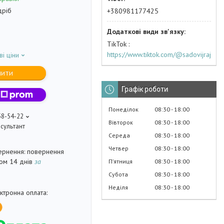
дріб
+380981177425
TikTok
https://www.tiktok.com/@sadovijraj
ві ціни
пити
Графік роботи
Понеділок
08:30
18:00
58-54-22
Вівторок
08:30
18:00
сультант
Середа
08:30
18:00
Четвер
08:30
18:00
повернення
гом 14 днів
за
Пʼятниця
08:30
18:00
Субота
08:30
18:00
Неділя
08:30
18:00