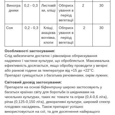
Виногра
0,2 - 0,3
Листовій
Обприск
2
30
дники
ки, кліщі
ування в
період
вегетації
Соя
0,2 - 0,3
Кліщі,
Обприск
2
30
акацієва
ування в
вогнівка,
період
клопи
вегетації
Особливості застосування:
Слід забезпечити достатнє і рівномірне обприскування
надземно ї частини культури, що обробляється. Максимальна
ефективність досягається, якщо обробку проводити у вечірні
або ранкові години за температури від +15 до +22°C.
Препарат суміщується з багатьма речовинами, окрім лужних.
Світовий досвід застосування:
Препарати на основі
біфентрину
широко застосовують у
багатьох країнах світу для боротьби із шкідниками на
чисельних культурах, таких як: томати та огірки (0,4-0,6 л/га),
ріпак (0,125-0,150 л/га), декоративні культури, широкий спектр
плодових насаджень. Також препарат успішно
використовується на сої, та для досягнення найкращого