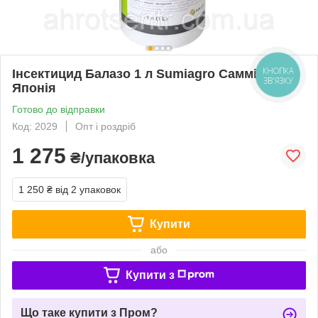
Інсектицид Балазо 1 л Sumiаgro Самміт Агро
КНОПКА
ЗВ'ЯЗКУ
Японія
Готово до відправки
Код: 2029
Опт і роздріб
1 275
₴/упаковка
1 250 ₴
від 2 упаковок
Купити
або
Купити з
Що таке купити з Пром?