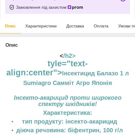
Замовлення під захистом
Опис
Характеристики
Доставка
Оплата
Умови п
Опис
<
/h2>
tyle="text-
align:center">
Інсектицид Балазо 1 л
Sumiаgro Самміт Агро Японія
Інсекто-акарицид проти широкого
спектру шкідників!
Характеристика:
тип продукту
: інсекто-акарицид
діюча речовина:
біфентрин, 100 г/л