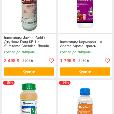
Інсектицид Juvinal Gold /
Джувінал Голд КЕ 1 л
Інсектицид Корморан 1 л
Sumitomo Chemical Японія
Аdama Адама Ізраїль
Готово до відправки
Готово до відправки
2 498
1 795
₴
₴
2 998 ₴
2 150 ₴
Купити
Купити
–15%
–14%