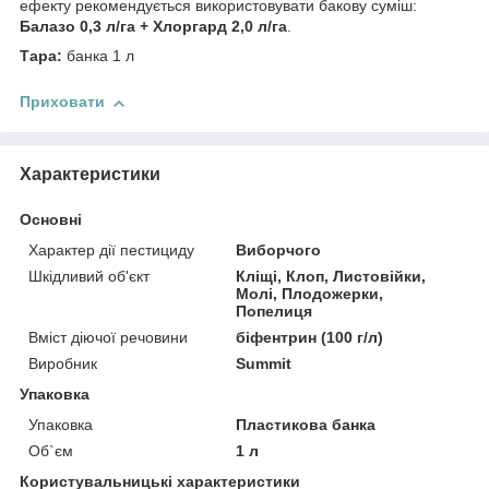
ефекту рекомендується використовувати бакову суміш:
Балазо 0,3 л/га + Хлоргард 2,0 л/га
.
Тара:
банка 1 л
Приховати
Характеристики
Основні
Характер дії пестициду
Виборчого
Шкідливий об'єкт
Кліщі, Клоп, Листовійки,
Молі, Плодожерки,
Попелиця
Вміст діючої речовини
біфентрин (100 г/л)
Виробник
Summit
Упаковка
Упаковка
Пластикова банка
Об`єм
1 л
Користувальницькі характеристики