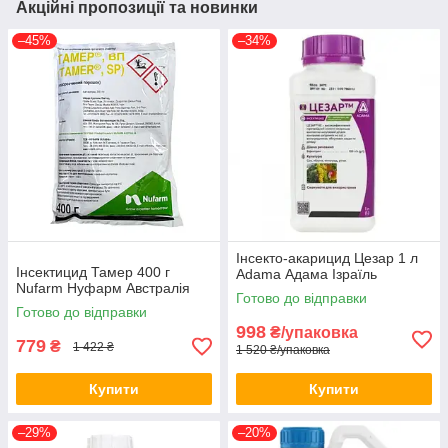
Акційні пропозиції та новинки
–45%
–34%
Інсекто-акарицид Цезар 1 л
Інсектицид Тамер 400 г
Adama Адама Ізраїль
Nufarm Нуфарм Австралія
Готово до відправки
Готово до відправки
998
₴/упаковка
779
₴
1 422 ₴
1 520 ₴/упаковка
Купити
Купити
–29%
–20%