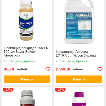
Інсектицид Конфідор 200 РК
500 мл Bayer Байєр
Інсектициди Актоцид
Німеччина
EXTRA 5 л Кіссон Україна
Готово до відправки
Готово до відправки
866
2 998
₴
₴
1 227 ₴
3 725 ₴
Купити
Купити
–17%
–17%