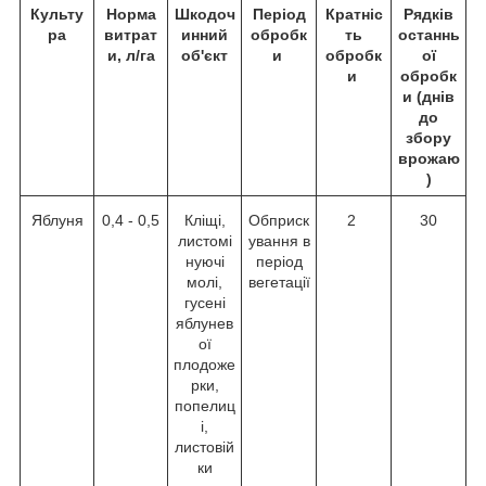
Культу
Норма
Шкодоч
Період
Кратніс
Рядків
ра
витрат
инний
обробк
ть
останнь
и, л/га
об'єкт
и
обробк
ої
и
обробк
и (днів
до
збору
врожаю
)
Яблуня
0,4 - 0,5
Кліщі,
Обприск
2
30
листомі
ування в
нуючі
період
молі,
вегетації
гусені
яблунев
ої
плодоже
рки,
попелиц
і,
листовій
ки