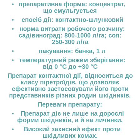
препаративна форма:
концентрат,
що емульгується
спосіб дії:
контактно-шлунковий
норма витрати робочого розчину
:
сад/виноград: 800-1000 л/га; соя:
250-300 л/га
пакування
: банка, 1 л
температурний режим зберігання
:
від 0 °С до +30 °С
Препарат контактної дії, відноситься до
класу піретроїдів, що дозволяє
ефективно застосовувати його проти
представників різних родин шкідників.
Переваги препарату:
Препарат діє не лише на дорослі
форми шкідників, а й на личинки.
Високий захисний ефект проти
шкідливих комах.