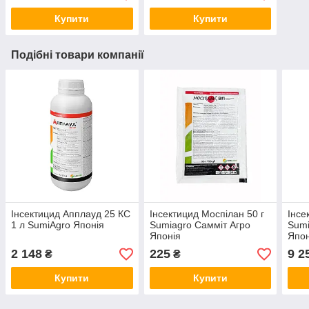
Купити
Купити
Подібні товари компанії
Інсектицид Апплауд 25 КС
Інсектицид Моспілан 50 г
Інсе
1 л SumiАgro Японія
Sumiаgro Самміт Агро
Sumi
Японія
Япон
2 148
225
9 2
₴
₴
Купити
Купити